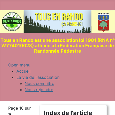
Tous en Rando est une association loi 1901 (RNA n°
W774010028) affiliée à la Fédération Française de
Randonnée Pédestre
Open menu
Accueil
La vie de l'association
Nous connaître
Nous rejoindre
Page 10 sur
Index de l'article
16