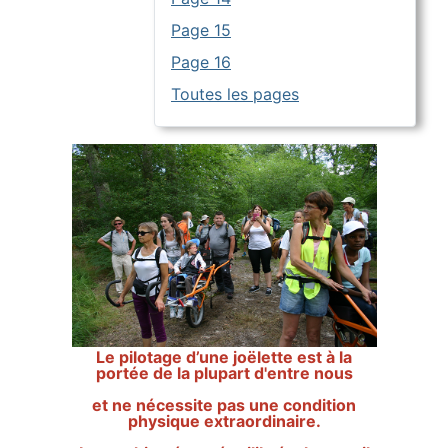
Page 15
Page 16
Toutes les pages
Le pilotage d’une joëlette est à la
portée de la plupart d'entre nous
et ne nécessite pas une condition
physique extraordinaire.