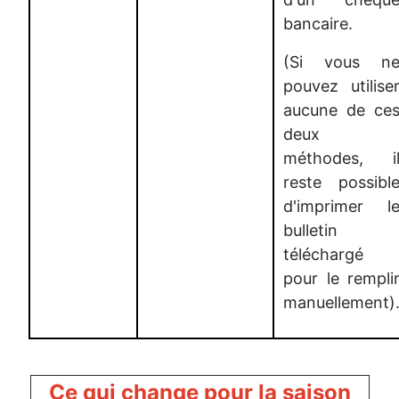
bancaire.
(Si vous n
pouvez utilise
aucune de ce
deux
méthodes, i
reste possibl
d'imprimer l
bulletin
téléchargé
pour le rempli
manuellement)
Ce qui change pour la saison