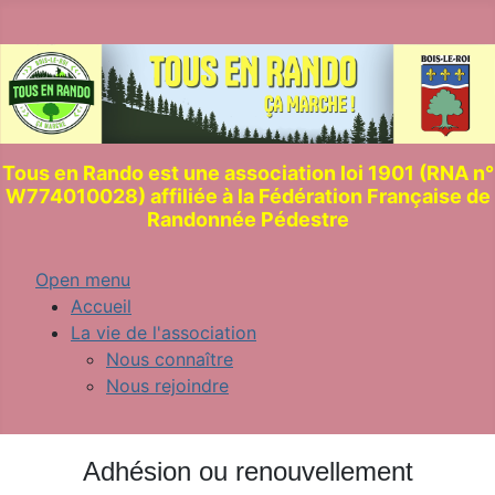
Tous en Rando est une association loi 1901 (RNA n°
W774010028) affiliée à la Fédération Française de
Randonnée Pédestre
Open menu
Accueil
La vie de l'association
Nous connaître
Nous rejoindre
Adhésion ou renouvellement