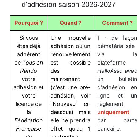
d'adhésion saison 2026-2027
Pourquoi ?
Quand ?
Comment ?
Si vous
Une nouvelle
1 - de faço
êtes déjà
adhésion ou un
dématérialisée
adhérent
renouvellement
via l
de
Tous en
est possible
plateforme
Rando
dès
HelloAsso ave
v
otre
maintenant
un bulleti
adhésion et
(c'est une pré-
d'adhésion e
votre
adhésion, voir
ligne et u
licence de
"Nouveau" ci-
règlement
la
dessous) mais
uniquement
Fédération
elle ne prendra
par cart
Française
effet qu'au 1
bancaire.
de
septembre