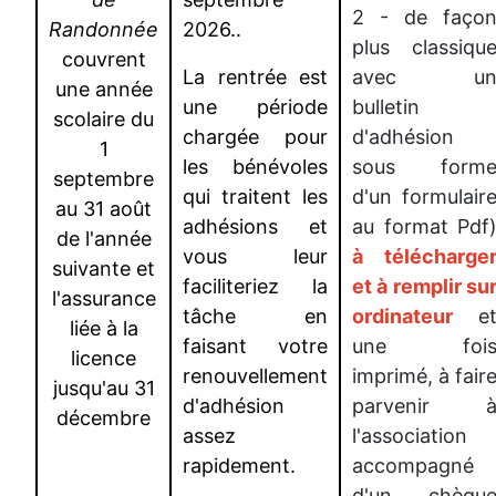
2 - de faço
Randonnée
2026..
plus classiqu
couvrent
La rentrée est
avec u
une année
une période
bulletin
scolaire du
chargée pour
d'adhésion
1
les bénévoles
sous form
septembre
qui traitent les
d'un formulair
au 31 août
adhésions et
au format Pdf
de l'année
vous leur
à télécharge
suivante et
faciliteriez la
et à remplir su
l'assurance
tâche en
ordinateur
e
liée à la
faisant votre
une foi
licence
renouvellement
imprimé, à fair
jusqu'au 31
d'adhésion
parvenir 
décembre
assez
l'association
rapidement.
accompagné
d'un chèqu