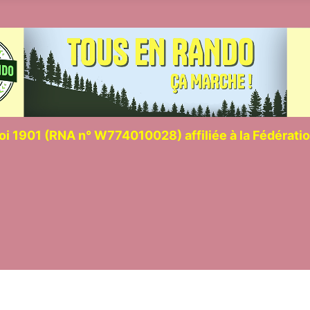
loi 1901 (RNA n° W774010028) affiliée à la Fédérat