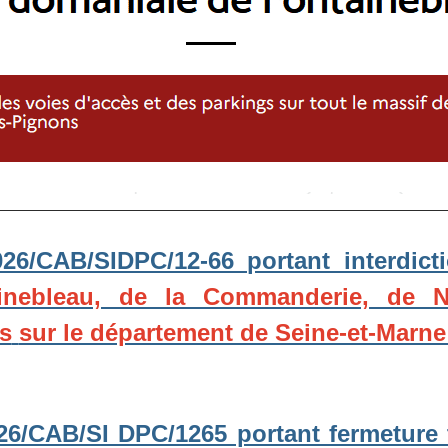
2026/CAB/SIDPC/12-66 portant interdic
inebleau, de la Commanderie, de Na
s
sur le département de Seine-et-Marne
026/CAB/SI DPC/1265 portant fermeture