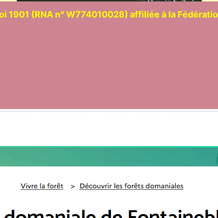
loi 1901 (RNA n° W774010028) affiliée à la Fédérat