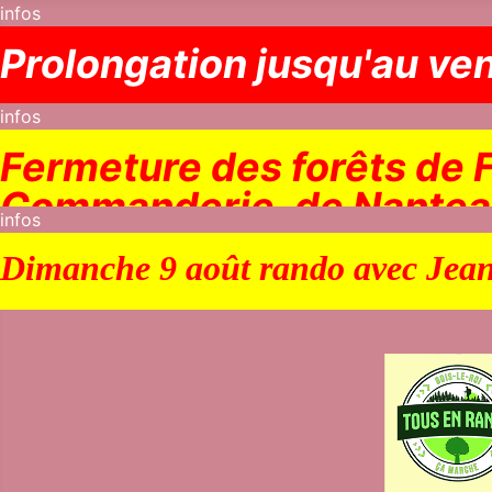
infos
Prolongation jusqu'au ven
infos
Fermeture des forêts de F
Commanderie, de Nantea
infos
Dimanche 9 août rando avec Jean