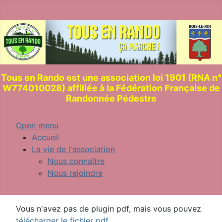
Tous en Rando est une association loi 1901 (RNA n°
W774010028) affiliée à la Fédération Française de
Randonnée Pédestre
Open menu
Accueil
La vie de l'association
Nous connaître
Nous rejoindre
Vous n'avez pas de plugin pdf, mais vous pouvez
télécharger le fichier pdf .