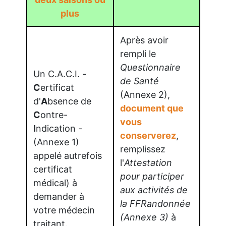
plus
Après avoir
rempli le
Questionnaire
Un C.A.C.I. -
de Santé
C
ertificat
(Annexe 2),
d'
A
bsence de
document que
C
ontre-
vous
I
ndication -
conserverez
,
(Annexe 1)
remplissez
appelé autrefois
l'
Attestation
certificat
pour participer
médical) à
aux activités de
demander à
la FFRandonnée
votre médecin
(Annexe 3)
à
traitant.